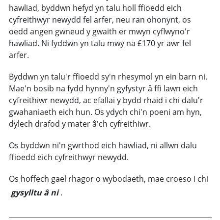
hawliad, byddwn hefyd yn talu holl ffioedd eich
cyfreithwyr newydd fel arfer, neu ran ohonynt, os
oedd angen gwneud y gwaith er mwyn cyflwyno'r
hawliad. Ni fyddwn yn talu mwy na £170 yr awr fel
arfer.
Byddwn yn talu'r ffioedd sy'n rhesymol yn ein barn ni.
Mae'n bosib na fydd hynny'n gyfystyr â ffi lawn eich
cyfreithiwr newydd, ac efallai y bydd rhaid i chi dalu'r
gwahaniaeth eich hun. Os ydych chi'n poeni am hyn,
dylech drafod y mater â'ch cyfreithiwr.
Os byddwn ni'n gwrthod eich hawliad, ni allwn dalu
ffioedd eich cyfreithwyr newydd.
Os hoffech gael rhagor o wybodaeth, mae croeso i chi
gysylltu â ni
.