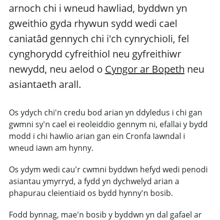
arnoch chi i wneud hawliad, byddwn yn
gweithio gyda rhywun sydd wedi cael
caniatâd gennych chi i'ch cynrychioli, fel
cynghorydd cyfreithiol neu gyfreithiwr
newydd, neu aelod o
Cyngor ar Bopeth
neu
asiantaeth arall.
Os ydych chi'n credu bod arian yn ddyledus i chi gan
gwmni sy'n cael ei reoleiddio gennym ni, efallai y bydd
modd i chi hawlio arian gan ein Cronfa Iawndal i
wneud iawn am hynny.
Os ydym wedi cau'r cwmni byddwn hefyd wedi penodi
asiantau ymyrryd, a fydd yn dychwelyd arian a
phapurau cleientiaid os bydd hynny'n bosib.
Fodd bynnag, mae'n bosib y byddwn yn dal gafael ar