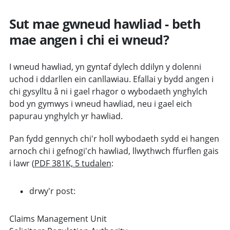
Sut mae gwneud hawliad - beth
mae angen i chi ei wneud?
I wneud hawliad, yn gyntaf dylech ddilyn y dolenni
uchod i ddarllen ein canllawiau. Efallai y bydd angen i
chi gysylltu â ni i gael rhagor o wybodaeth ynghylch
bod yn gymwys i wneud hawliad, neu i gael eich
papurau ynghylch yr hawliad.
Pan fydd gennych chi'r holl wybodaeth sydd ei hangen
arnoch chi i gefnogi'ch hawliad, llwythwch ffurflen gais
i lawr (
PDF 381K, 5 tudalen
:
drwy'r post:
Claims Management Unit