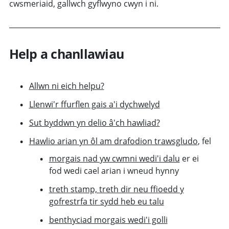
cwsmeriaid, gallwch gyflwyno cwyn i ni.
Help a chanllawiau
Allwn ni eich helpu?
Llenwi'r ffurflen gais a'i dychwelyd
Sut byddwn yn delio â'ch hawliad?
Hawlio arian yn ôl am drafodion trawsgludo
, fel
morgais nad yw cwmni wedi'i dalu
er ei
fod wedi cael arian i wneud hynny
treth stamp, treth dir neu ffioedd y
gofrestrfa tir sydd heb eu talu
benthyciad morgais wedi'i golli