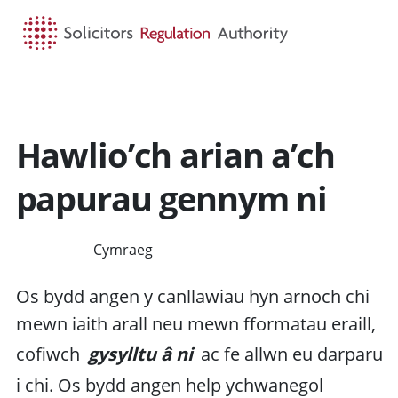
HOME
SEARCH
MENU
Hawlio’ch arian a’ch
papurau gennym ni
Cymraeg
ENGLISH
Os bydd angen y canllawiau hyn arnoch chi
mewn iaith arall neu mewn fformatau eraill,
cofiwch
gysylltu â ni
ac fe allwn eu darparu
i chi. Os bydd angen help ychwanegol