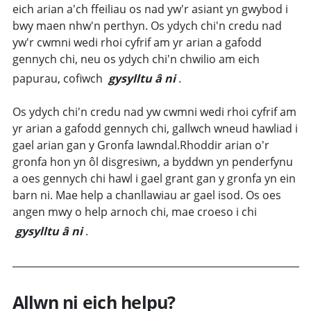
eich arian a'ch ffeiliau os nad yw'r asiant yn gwybod i
bwy maen nhw'n perthyn. Os ydych chi'n credu nad
yw'r cwmni wedi rhoi cyfrif am yr arian a gafodd
gennych chi, neu os ydych chi'n chwilio am eich
papurau, cofiwch
gysylltu â ni
.
Os ydych chi'n credu nad yw cwmni wedi rhoi cyfrif am
yr arian a gafodd gennych chi, gallwch wneud hawliad i
gael arian gan y Gronfa Iawndal.Rhoddir arian o'r
gronfa hon yn ôl disgresiwn, a byddwn yn penderfynu
a oes gennych chi hawl i gael grant gan y gronfa yn ein
barn ni. Mae help a chanllawiau ar gael isod. Os oes
angen mwy o help arnoch chi, mae croeso i chi
gysylltu â ni
.
Allwn ni eich helpu?