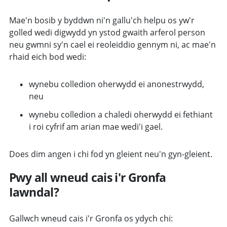
Mae'n bosib y byddwn ni'n gallu'ch helpu os yw'r
golled wedi digwydd yn ystod gwaith arferol person
neu gwmni sy'n cael ei reoleiddio gennym ni, ac mae'n
rhaid eich bod wedi:
wynebu colledion oherwydd ei anonestrwydd,
neu
wynebu colledion a chaledi oherwydd ei fethiant
i roi cyfrif am arian mae wedi'i gael.
Does dim angen i chi fod yn gleient neu'n gyn-gleient.
Pwy all wneud cais i'r Gronfa
Iawndal?
Gallwch wneud cais i'r Gronfa os ydych chi: