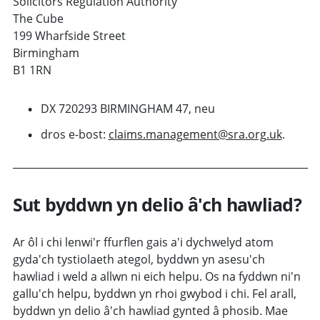
Solicitors Regulation Authority
The Cube
199 Wharfside Street
Birmingham
B1 1RN
DX 720293 BIRMINGHAM 47, neu
dros e-bost:
claims.management@sra.org.uk
.
Sut byddwn yn delio â'ch hawliad?
Ar ôl i chi lenwi'r ffurflen gais a'i dychwelyd atom
gyda'ch tystiolaeth ategol, byddwn yn asesu'ch
hawliad i weld a allwn ni eich helpu. Os na fyddwn ni'n
gallu'ch helpu, byddwn yn rhoi gwybod i chi. Fel arall,
byddwn yn delio â'ch hawliad gynted â phosib. Mae