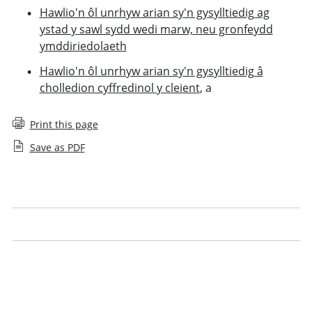
Hawlio'n ôl unrhyw arian sy'n gysylltiedig ag
ystad y sawl sydd wedi marw, neu gronfeydd
ymddiriedolaeth
Hawlio'n ôl unrhyw arian sy'n gysylltiedig â
cholledion cyffredinol y cleient
, a
Print this page
Save as PDF
General client losses
Conveyancing and mortgage claims
Claiming back money from wills, estates and trust
funds