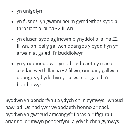
yn unigolyn
yn fusnes, yn gwmni neu'n gymdeithas sydd â
throsiant o lai na £2 filiwn
yn elusen sydd ag incwm blynyddol o lai na £2
filiwn, oni bai y gallwch ddangos y bydd hyn yn
arwain at galedi i'r buddiolwyr
yn ymddiriedolwr i ymddiriedolaeth y mae ei
asedau werth llai na £2 filiwn, oni bai y gallwch
ddangos y bydd hyn yn arwain at galedi i'r
buddiolwyr
Byddwn yn penderfynu a ydych chi'n gymwys i wneud
hawliad. Os nad yw'r wybodaeth honno ar gael,
byddwn yn gwneud amcangyfrif bras o'r ffigurau
ariannol er mwyn penderfynu a ydych chi'n gymwys.