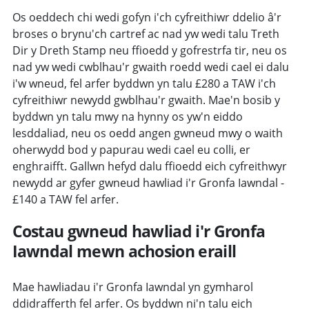
Os oeddech chi wedi gofyn i'ch cyfreithiwr ddelio â'r
broses o brynu'ch cartref ac nad yw wedi talu Treth
Dir y Dreth Stamp neu ffioedd y gofrestrfa tir, neu os
nad yw wedi cwblhau'r gwaith roedd wedi cael ei dalu
i'w wneud, fel arfer byddwn yn talu £280 a TAW i'ch
cyfreithiwr newydd gwblhau'r gwaith. Mae'n bosib y
byddwn yn talu mwy na hynny os yw'n eiddo
lesddaliad, neu os oedd angen gwneud mwy o waith
oherwydd bod y papurau wedi cael eu colli, er
enghraifft. Gallwn hefyd dalu ffioedd eich cyfreithwyr
newydd ar gyfer gwneud hawliad i'r Gronfa Iawndal -
£140 a TAW fel arfer.
Costau gwneud hawliad i'r Gronfa
Iawndal mewn achosion eraill
Mae hawliadau i'r Gronfa Iawndal yn gymharol
ddidrafferth fel arfer. Os byddwn ni'n talu eich