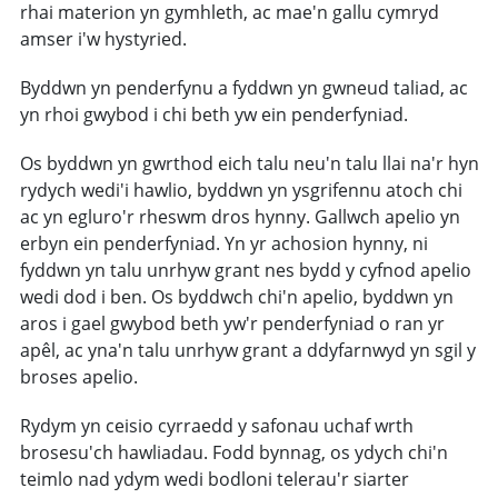
rhai materion yn gymhleth, ac mae'n gallu cymryd
amser i'w hystyried.
Byddwn yn penderfynu a fyddwn yn gwneud taliad, ac
yn rhoi gwybod i chi beth yw ein penderfyniad.
Os byddwn yn gwrthod eich talu neu'n talu llai na'r hyn
rydych wedi'i hawlio, byddwn yn ysgrifennu atoch chi
ac yn egluro'r rheswm dros hynny. Gallwch apelio yn
erbyn ein penderfyniad. Yn yr achosion hynny, ni
fyddwn yn talu unrhyw grant nes bydd y cyfnod apelio
wedi dod i ben. Os byddwch chi'n apelio, byddwn yn
aros i gael gwybod beth yw'r penderfyniad o ran yr
apêl, ac yna'n talu unrhyw grant a ddyfarnwyd yn sgil y
broses apelio.
Rydym yn ceisio cyrraedd y safonau uchaf wrth
brosesu'ch hawliadau. Fodd bynnag, os ydych chi'n
teimlo nad ydym wedi bodloni telerau'r siarter