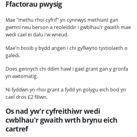
Ffactorau pwysig
Mae "methu rhoi cyfrif" yn cynnwys methiant gan
gwmni neu berson a reoleiddir i gwblhau'r gwaith mae
wedi cael ei dalu i'w wneud.
Mae'n bosib y bydd angen i chi gyflwyno tystiolaeth o
galedi.
Does gennych chi ddim hawl i gael grant gan y gronfa
yn awtomatig.
Ni fyddwn yn rhoi grant a fydd yn golygu eich bod yn
cael dros £2 filiwn.
Os nad yw'r cyfreithiwr wedi
cwblhau'r gwaith wrth brynu eich
cartref